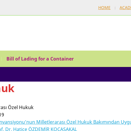
HOME
ACAD
Bill of Lading for a Container
uk
arası Özel Hukuk
19
nvansiyonu’nun Milletlerarası Özel Hukuk Bakımından Uy
rof. Dr. Hatice ÖZDEMİR KOCASAKAL