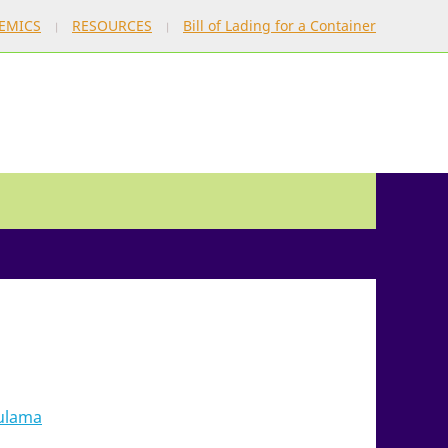
EMICS
RESOURCES
Bill of Lading for a Container
gulama