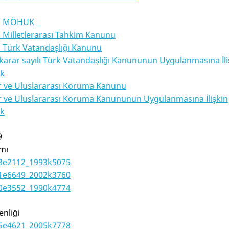
lı MÖHUK
ı Milletlerarası Tahkim Kanunu
lı Türk Vatandaşlığı Kanunu
karar sayılı Türk Vatandaşlığı Kanununun Uygulanmasına İli
ik
r ve Uluslararası Koruma Kanunu
r ve Uluslararası Koruma Kanununun Uygulanmasına İlişkin
ik
9
ımı
3e2112_1993k5075
1e6649_2002k3760
0e3552_1990k4774
enli
ğ
i
5e4621_2005k7778