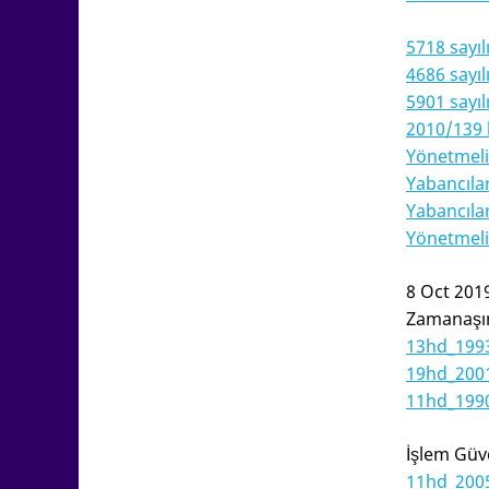
5718 sayı
4686 sayıl
5901 sayı
2010/139 
Yönetmel
Yabancıla
Yabancıla
Yönetmel
8 Oct 201
Zamana
ş
13hd_199
19hd_200
11hd_199
İş
lem Güv
11hd_200