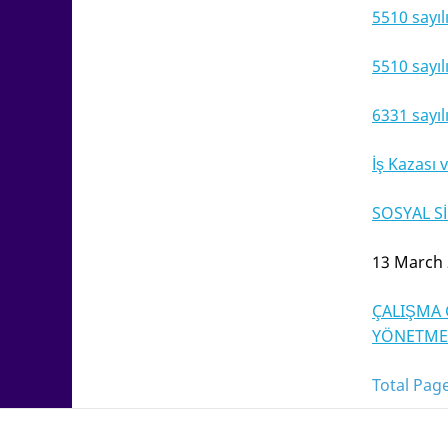
5510 sayıl
5510 sayıl
6
331 sayıl
İş Kazası 
S
OSYAL S
13 March
ÇALIŞMA 
YÖNETMEL
Total Page