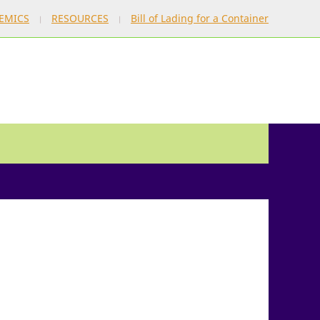
EMICS
RESOURCES
Bill of Lading for a Container