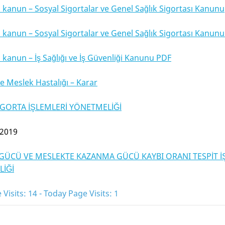
ı kanun – Sosyal Sigortalar ve Genel Sağlık Sigortası Kanunu
ı kanun – Sosyal Sigortalar ve Genel Sağlık Sigortası Kanun
ı kanun – İş Sağlığı ve İş Güvenliği Kanunu PDF
ve Meslek Hastalığı – Karar
İGORTA İŞLEMLERİ YÖNETMELİĞİ
 2019
GÜCÜ VE MESLEKTE KAZANMA GÜCÜ KAYBI ORANI TESPİT İ
İĞİ
 Visits: 14 - Today Page Visits: 1