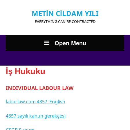
METİN CİLDAM YILI
EVERYTHING CAN BE CONTRACTED
Open Menu
İş Hukuku
INDIVIDUAL LABOUR LAW
laborlaw.com 4857_English
4857 sayılı kanun gerekçesi
CSGB Sunum