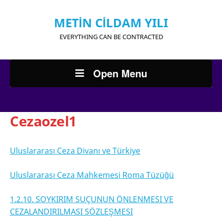
METİN CİLDAM YILI
EVERYTHING CAN BE CONTRACTED
Open Menu
Cezaozel1
Uluslararası Ceza Divanı ve Türkiye
Uluslararası Ceza Mahkemesi Roma Tüzüğü
1.2.10. SOYKIRIM SUÇUNUN ÖNLENMESI VE
CEZALANDIRILMASI SÖZLEŞMESI