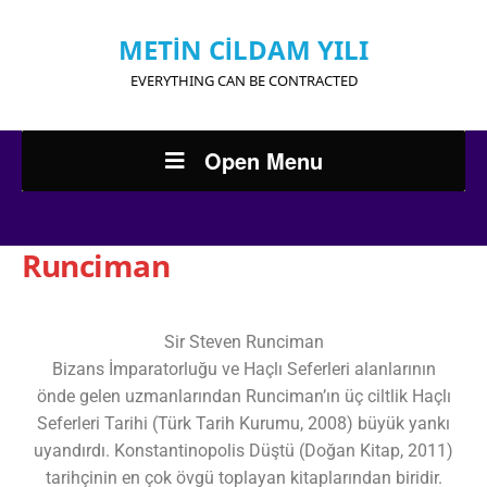
METİN CİLDAM YILI
EVERYTHING CAN BE CONTRACTED
Open Menu
Runciman
Sir Steven Runciman
Bizans İmparatorluğu ve Haçlı Seferleri alanlarının
önde gelen uzmanlarından Runciman’ın üç ciltlik Haçlı
Seferleri Tarihi (Türk Tarih Kurumu, 2008) büyük yankı
uyandırdı. Konstantinopolis Düştü (Doğan Kitap, 2011)
tarihçinin en çok övgü toplayan kitaplarından biridir.